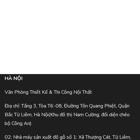
HÀ NỘI
Văn Phòng Thiết Kế & Thi Công Nội Thất
Điạ chỉ: Tầng 3, Tòa T6-08, Đường Tôn Quang Phiệt, Quận
Bắc Từ Liêm, Hà Nội(Khu đô thị Nam Cường, đối diện chéo
bộ Công An)
02: Nhà máy sản xuất đồ gỗ số 1: Xã Thượng Cát, Từ Liêm,