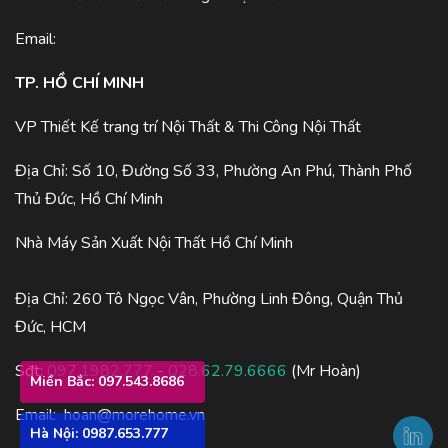
Email:
TP. HỒ CHÍ MINH
VP Thiết Kế trang trí Nội Thất & Thi Công Nội Thất
Địa Chỉ: Số 10, Đường Số 33, Phường An Phú, Thành Phố
Thủ Đức, Hồ Chí Minh
Nhà Máy Sản Xuất Nội Thất Hồ Chí Minh
Địa Chỉ: 260 Tô Ngọc Vân, Phường Linh Đông, Quận Thủ
Đức, HCM
Sđt:
097.1982.777
-
028.62.79.6666
(Mr Hoàn)
Miền Bắc: 097.543.8686
Email:
hoan@morehome.vn
Hà Nội: 0987.653.777