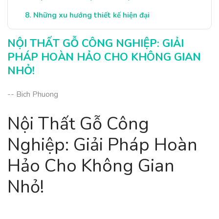
Những xu hướng thiết kế hiện đại
Ví dụ về không gian nhỏ thành công
NỘI THẤT GỖ CÔNG NGHIỆP: GIẢI
Kết luận:
PHÁP HOÀN HẢO CHO KHÔNG GIAN
NHỎ!
-- Bich Phuong
Nội Thất Gỗ Công
Nghiệp: Giải Pháp Hoàn
Hảo Cho Không Gian
Nhỏ!