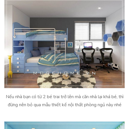
Nếu nhà bạn có từ 2 bé trai trở lên mà căn nhà lại khá bé, thì
đừng nên bỏ qua mẫu thiết kế nội thất phòng ngủ này nhé