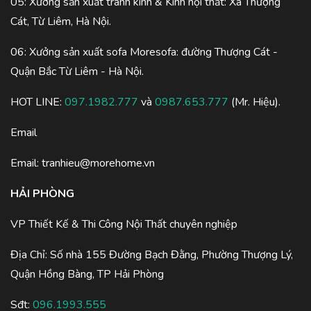
05: Xưởng sản xuất tranh kính & Kính nội thất: Xã Thượng
Cát, Từ Liêm, Hà Nội.
06: Xưởng sản xuất sofa Moresofa: đường Thượng Cát -
Quận Bắc Từ Liêm - Hà Nội.
HOT LINE:
097.1982.777
và
0987.653.777
(Mr. Hiệu).
Email
Email:
tranhieu@morehome.vn
HẢI PHÒNG
VP Thiết Kế & Thi Công Nội Thất chuyên nghiệp
Địa Chỉ: Số nhà 155 Đường Bạch Đằng, Phường Thượng Lý,
Quận Hồng Bàng, TP Hải Phòng
Sđt:
096.1993.555