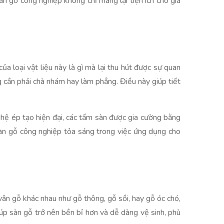
 gỗ công nghiệp không chỉ mang lại tiện ích cho gia
a loại vật liệu này là gì mà lại thu hút được sự quan
g cần phải chà nhám hay làm phẳng. Điều này giúp tiết
ghệ ép tạo hiện đại, các tấm sàn được gia cường bằng
àn gỗ công nghiệp tỏa sáng trong việc ứng dụng cho
vân gỗ khác nhau như gỗ thông, gỗ sồi, hay gỗ óc chó,
úp sàn gỗ trở nên bền bỉ hơn và dễ dàng vệ sinh, phù