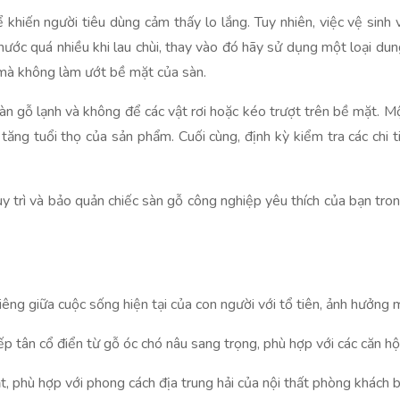
 khiến người tiêu dùng cảm thấy lo lắng. Tuy nhiên, việc vệ sin
nước quá nhiều khi lau chùi, thay vào đó hãy sử dụng một loại dung
mà không làm ướt bề mặt của sàn.
àn gỗ lạnh và không để các vật rơi hoặc kéo trượt trên bề mặt. Mộ
tăng tuổi thọ của sản phẩm. Cuối cùng, định kỳ kiểm tra các chi
 trì và bảo quản chiếc sàn gỗ công nghiệp yêu thích của bạn tron
thiêng giữa cuộc sống hiện tại của con người với tổ tiên, ảnh hưởng 
p tân cổ điển từ gỗ óc chó nâu sang trọng, phù hợp với các căn hộ,
, phù hợp với phong cách địa trung hải của nội thất phòng khách b