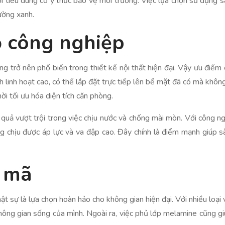
tiêu dùng có ý thức bảo vệ môi trường. Việc lựa chọn sử dụng sàn
ường xanh.
ỗ công nghiệp
rở nên phổ biến trong thiết kế nội thất hiện đại. Vậy ưu điểm củ
h linh hoạt cao, có thể lắp đặt trực tiếp lên bề mặt đã có mà khôn
hời tối ưu hóa diện tích căn phòng.
 quả vượt trội trong việc chịu nước và chống mài mòn. Với công n
chịu được áp lực và va đập cao. Đây chính là điểm mạnh giúp s
 mã
 sự là lựa chọn hoàn hảo cho không gian hiện đại. Với nhiều loại 
ông gian sống của mình. Ngoài ra, việc phủ lớp melamine cũng gi