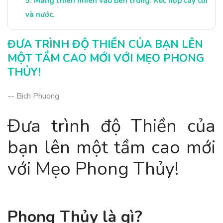
Mang thiên nhiên vào bên trong: Kết hợp cây cối
và nước.
Tạo một nơi tôn nghiêm yên bình: Lời khuyên
ĐƯA TRÌNH ĐỘ THIỀN CỦA BẠN LÊN
cho phòng ngủ.
MỘT TẦM CAO MỚI VỚI MẸO PHONG
Kết luận: Nâng tầm Thiền của bạn bằng Phong
THỦY!
Thủy.
-- Bich Phuong
Đưa trình độ Thiền của
bạn lên một tầm cao mới
với Mẹo Phong Thủy!
Phong Thủy là gì?