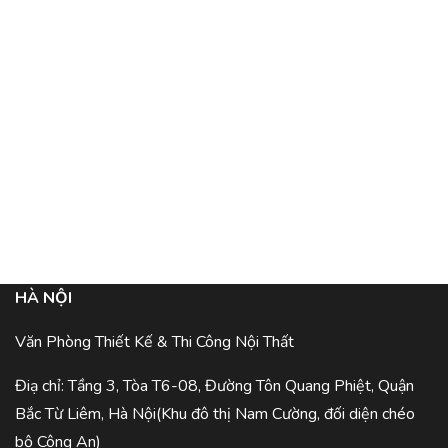
HÀ NỘI
Văn Phòng Thiết Kế & Thi Công Nội Thất
Điạ chỉ: Tầng 3, Tòa T6-08, Đường Tôn Quang Phiệt, Quận
Bắc Từ Liêm, Hà Nội(Khu đô thị Nam Cường, đối diện chéo
bộ Công An)