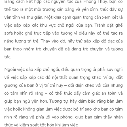
Bằng cách kết hợp các nguyên tắc của Phong Thủy, bạn có
thể tạo ra một môi trường cân bằng và yên bình, thúc đẩy sự
yên tĩnh và thư giãn. Một khía cạnh quan trọng cần xem xét là
việc sắp xếp các khu vực chỗ ngồi của bạn. Tránh đặt ghế
sofa hoặc ghế trực tiếp vào tường vì điều này có thể tạo ra
năng lượng trì trệ. Thay vào đó, hãy thử sắp xếp đồ đạc của
bạn theo nhóm trò chuyện để dễ dàng trò chuyện và tương
tác.
Ngoài việc sắp xếp chỗ ngồi, điều quan trọng là phải suy nghĩ
về việc sắp xếp các đồ nội thất quan trọng khác. Ví dụ, đặt
giường của bạn ở vị trí chỉ huy – đối diện chéo với cửa nhưng
có tầm nhìn rõ ràng – có thể thúc đẩy cảm giác an toàn và
giúp bạn ngủ yên hơn. Tương tự, hãy đảm bảo rằng bàn làm
việc hoặc không gian làm việc được bố trí sao cho bạn có tầm
nhìn rõ ràng về phía lối vào phòng, giúp bạn cảm thấy nhận
thức và kiểm soát tốt hơn khi làm việc.