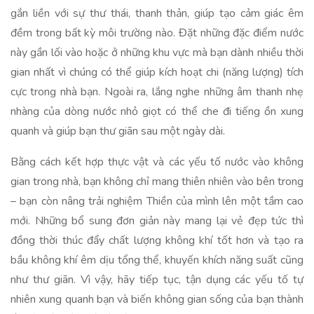
gắn liền với sự thư thái, thanh thản, giúp tạo cảm giác êm
đềm trong bất kỳ môi trường nào. Đặt những đặc điểm nước
này gần lối vào hoặc ở những khu vực mà bạn dành nhiều thời
gian nhất vì chúng có thể giúp kích hoạt chi (năng lượng) tích
cực trong nhà bạn. Ngoài ra, lắng nghe những âm thanh nhẹ
nhàng của dòng nước nhỏ giọt có thể che đi tiếng ồn xung
quanh và giúp bạn thư giãn sau một ngày dài.
Bằng cách kết hợp thực vật và các yếu tố nước vào không
gian trong nhà, bạn không chỉ mang thiên nhiên vào bên trong
– bạn còn nâng trải nghiệm Thiền của mình lên một tầm cao
mới. Những bổ sung đơn giản này mang lại vẻ đẹp tức thì
đồng thời thúc đẩy chất lượng không khí tốt hơn và tạo ra
bầu không khí êm dịu tổng thể, khuyến khích năng suất cũng
như thư giãn. Vì vậy, hãy tiếp tục, tận dụng các yếu tố tự
nhiên xung quanh bạn và biến không gian sống của bạn thành