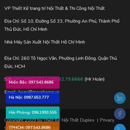
VP Thiết Kế trang trí Nội Thất & Thi Công Nội Thất
Địa Chỉ: Số 10, Đường Số 33, Phường An Phú, Thành Phố
Thủ Đức, Hồ Chí Minh
Nhà Máy Sản Xuất Nội Thất Hồ Chí Minh
Địa Chỉ: 260 Tô Ngọc Vân, Phường Linh Đông, Quận Thủ
Đức, HCM
Sđt:
097.1982.777
-
028.62.79.6666
(Mr Hoàn)
Miền Bắc: 097.543.8686
Email:
hoan@morehome.vn
Hà Nội: 0987.653.777
Hải Phòng: 096.1993.555
Copyright 2009 by
Thiết Kế Nội Thất Duplex
|
Privacy
TPHCM: 097.543.8686
Statement
|
Terms Of Use